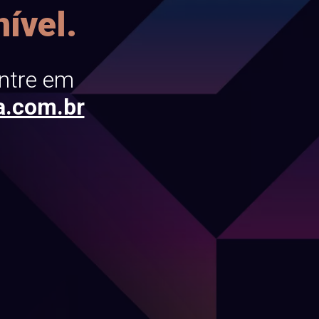
ível.
entre em
a.com.br